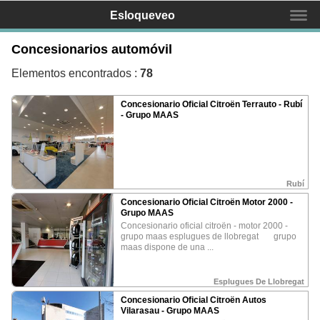
Esloqueveo
Concesionarios automóvil
Buscas un negocio?
Elementos encontrados :
78
Concesionario Oficial Citroën Terrauto - Rubí
Inicio
- Grupo MAAS
Mapa
Servicios
Rubí
Equipo
Concesionario Oficial Citroën Motor 2000 -
Grupo MAAS
concesionario oficial citroën - motor 2000 -
Contactar
grupo maas esplugues de llobregat grupo
maas dispone de una ...
Promociona tu negocio
Esplugues De Llobregat
¿Qué és Esloqueveo?
Concesionario Oficial Citroën Autos
Vilarasau - Grupo MAAS
¿Como mostrar mi negocio?