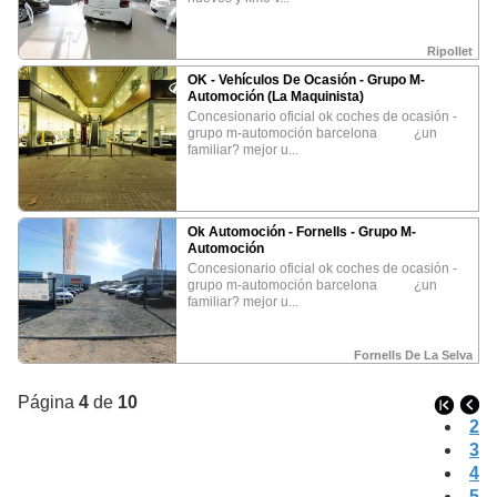
CONTACTO
Tel:
(+34) 937 838 046
Fax:
(+34) 937 362 299
©
Esloqueveo es una marca registrada de
Clic Telemática SL
Ripollet
OK - Vehículos De Ocasión - Grupo M-
Automoción (La Maquinista)
concesionario oficial ok coches de ocasión -
grupo m-automoción barcelona ¿un
familiar? mejor u...
Ok Automoción - Fornells - Grupo M-
Automoción
concesionario oficial ok coches de ocasión -
grupo m-automoción barcelona ¿un
familiar? mejor u...
Fornells De La Selva
Página
4
de
10
2
3
4
5