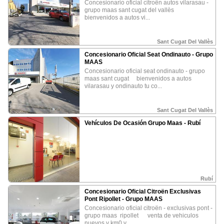
concesionario oficial citroën autos vilarasau -
grupo maas sant cugat del vallès
Promocione su negocio
bienvenidos a autos vi...
¿Como puedo obtener las fotos?
Sant Cugat Del Vallès
¿Que puedo hacer con las fotos?
Concesionario Oficial Seat Ondinauto - Grupo
MAAS
concesionario oficial seat ondinauto - grupo
maas sant cugat bienvenidos a autos
Política privacidad
Aviso Legal
vilarasau y ondinauto tu co...
Sant Cugat Del Vallès
ALOJAMIENTO
COMER Y BEBER
OCIO Y CULTURA
Vehículos De Ocasión Grupo Maas - Rubí
Campings
Restaurantes
Deportes
•
•
•
Casas rurales
Bares
Ocio nocturno
•
•
•
Hoteles
Cultura
•
•
Bodegas y Cavas
Naturaleza
•
•
PROMOCION REGION
PROFESIONALES
Huesca
Solicita Franquicia
•
•
La Rioja
Bolsa de trabajo
•
•
Rubí
Alquezar
Fotógrafos
•
•
Rutas de España
•
Concesionario Oficial Citroën Exclusivas
Pont Ripollet - Grupo MAAS
concesionario oficial citroën - exclusivas pont -
grupo maas ripollet venta de vehiculos
nuevos y km0 v...