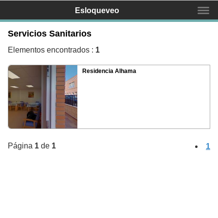
Esloqueveo
Servicios Sanitarios
Buscas un negocio?
Elementos encontrados :
1
Residencia Alhama
Inicio
Mapa
Servicios
Equipo
Página
1
de
1
1
Contactar
Promociona tu negocio
¿Qué és Esloqueveo?
¿Como mostrar mi negocio?