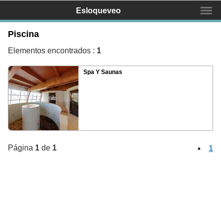
Esloqueveo
Piscina
Buscas un negocio?
Elementos encontrados :
1
Spa Y Saunas
Inicio
Mapa
Servicios
Equipo
Página
1
de
1
1
Contactar
Promociona tu negocio
¿Qué és Esloqueveo?
¿Como mostrar mi negocio?