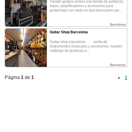
fanatic guitars somos una tienda de guitarras,
bajos, amplificadores y accesorios para
Promocione su negocio
guitarristas con sede en barcelona pero ser...
¿Como puedo obtener las fotos?
Barcelona
¿Que puedo hacer con las fotos?
Guitar Shop Barcelona
guitar shop barcelona venta de
instrumentos musicales y accesorios. nuestro
Política privacidad
Aviso Legal
catálogo de guitarras e...
Barcelona
ALOJAMIENTO
COMER Y BEBER
OCIO Y CULTURA
Campings
Restaurantes
Deportes
•
•
•
Página
1
de
1
1
Casas rurales
Bares
Ocio nocturno
•
•
•
Hoteles
Cultura
•
•
Bodegas y Cavas
Naturaleza
•
•
PROMOCION REGION
PROFESIONALES
Huesca
Solicita Franquicia
•
•
La Rioja
Bolsa de trabajo
•
•
Alquezar
Fotógrafos
•
•
Rutas de España
•