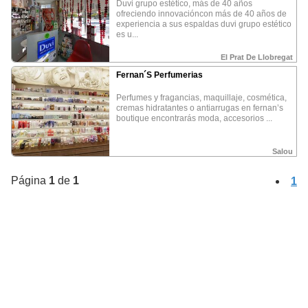
duvi grupo estético, más de 40 años
ofreciendo innovacióncon más de 40 años de
Promocione su negocio
experiencia a sus espaldas duvi grupo estético
es u...
¿Como puedo obtener las fotos?
El Prat De Llobregat
¿Que puedo hacer con las fotos?
Fernan´s Perfumerias
perfumes y fragancias, maquillaje, cosmética,
cremas hidratantes o antiarrugas en fernan’s
Política privacidad
Aviso Legal
boutique encontrarás moda, accesorios ...
Salou
ALOJAMIENTO
COMER Y BEBER
OCIO Y CULTURA
Campings
Restaurantes
Deportes
•
•
•
Página
1
de
1
1
Casas rurales
Bares
Ocio nocturno
•
•
•
Hoteles
Cultura
•
•
Bodegas y Cavas
Naturaleza
•
•
PROMOCION REGION
PROFESIONALES
Huesca
Solicita Franquicia
•
•
La Rioja
Bolsa de trabajo
•
•
Alquezar
Fotógrafos
•
•
Rutas de España
•