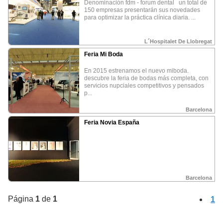
denominación fdm - forum dental un total de
150 empresas presentarán sus novedades
Promocione su negocio
para optimizar la práctica clínica diaria. ...
¿Como puedo obtener las fotos?
L´Hospitalet De Llobregat
¿Que puedo hacer con las fotos?
Feria Mi Boda
en 2015 estrenamos el nuevo miboda.
descubre la feria de bodas más completa, con
Política privacidad
Aviso Legal
servicios nupciales competitivos y pensados
p...
Barcelona
ALOJAMIENTO
COMER Y BEBER
OCIO Y CULTURA
Feria Novia España
Campings
Restaurantes
Deportes
•
•
•
Casas rurales
Bares
Ocio nocturno
•
•
•
Hoteles
Cultura
•
•
Bodegas y Cavas
Naturaleza
•
•
PROMOCION REGION
PROFESIONALES
Huesca
Solicita Franquicia
•
•
La Rioja
Bolsa de trabajo
•
•
Barcelona
Alquezar
Fotógrafos
•
•
Rutas de España
•
Página
1
de
1
1