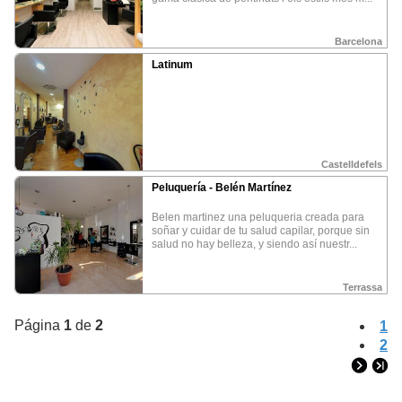
CONTACTO
Tel:
(+34) 937 838 046
Fax:
(+34) 937 362 299
©
Esloqueveo es una marca registrada de
Clic Telemática SL
Barcelona
Latinum
Castelldefels
Peluquería - Belén Martínez
belen martinez una peluqueria creada para
soñar y cuidar de tu salud capilar, porque sin
salud no hay belleza, y siendo así nuestr...
Terrassa
Página
1
de
2
1
2