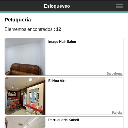
Esloqueveo
Peluquería
Buscas un negocio?
Elementos encontrados :
12
Image Hair Salon
Inicio
Mapa
Servicios
Barcelona
Equipo
El Nou Aire
Contactar
Promociona tu negocio
Pallejà
¿Qué és Esloqueveo?
Perruqueria Kabell
¿Como mostrar mi negocio?