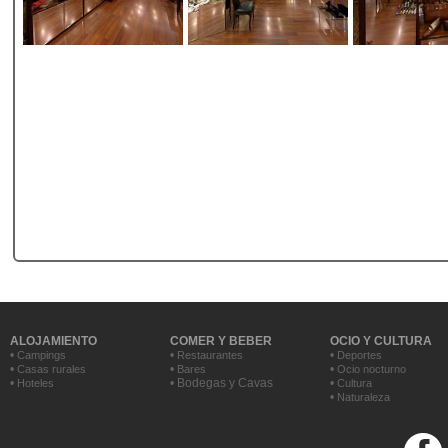
ALOJAMIENTO
COMER Y BEBER
OCIO Y CULTURA
•
•
•
Campings
Restaurantes
Deportes
•
•
•
Casas rurales
Bares
Ocio nocturno
•
• Bodegas y Cavas
•
Hoteles
Cultura
•
Naturaleza