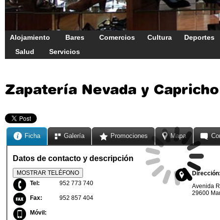
Alojamiento
Bares
Comercios
Cultura
Deportes
Salud
Servicios
Zapatería Nevada y Capricho
Ficha
Galería
Promociones
Mapa
Co
Datos de contacto y descripción
MOSTRAR TELÉFONO
Dirección
Tel:
952 773 740
Avenida R
29600 Mar
Fax:
952 857 404
Móvil: