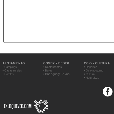
ALOJAMIENTO
COMER Y BEBER
OCIO Y CULTURA
•
•
•
Campings
Restaurantes
Deportes
•
•
•
Casas rurales
Bares
Ocio nocturno
•
• Bodegas y Cavas
•
Hoteles
Cultura
•
Naturaleza