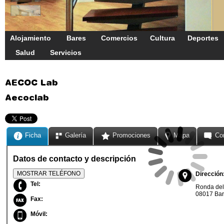
Alojamiento
Bares
Comercios
Cultura
Deportes
Salud
Servicios
AECOC Lab
Aecoclab
Ficha
Galería
Promociones
Mapa
Co
Datos de contacto y descripción
MOSTRAR TELÉFONO
Dirección
Tel:
Ronda del 
08017 Bar
Fax:
Móvil: