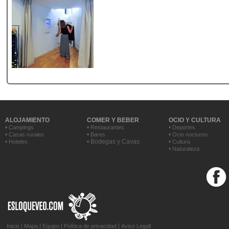
ALOJAMIENTO
COMER Y BEBER
OCIO Y CULTURA
•
•
•
Campings
Restaurantes
Deportes
•
•
•
Casas rurales
Bares
Ocio nocturno
•
• Bodegas y Cavas
•
Hoteles
Cultura
•
Naturaleza
|
|
|
|
Inicio
Mapa
Equipo
Política de privacidad
Aviso Legal
l