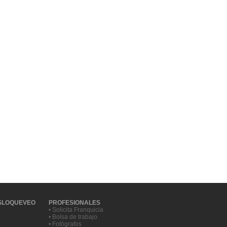
SLOQUEVEO
PROFESIONALES
• Solicita Franquicia
• Bolsa de trabajo
• Fotógrafos