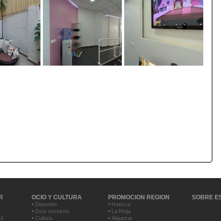
R
OCIO Y CULTURA
PROMOCION REGION
SOBRE E
•
•
Deportes
Huesca
•
•
Ocio nocturno
La Rioja
as
•
•
Cultura
Alquezar