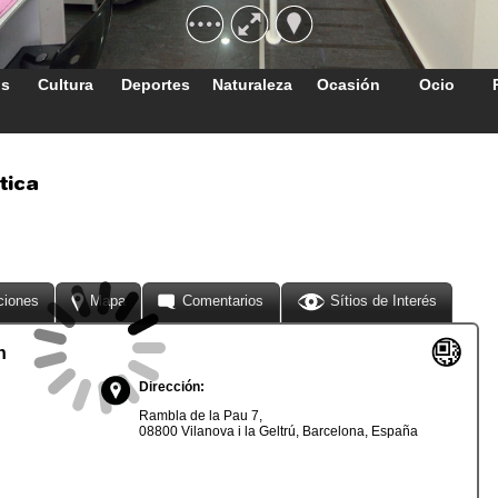
os
Cultura
Deportes
Naturaleza
Ocasión
Ocio
tica
ciones
Mapa
Comentarios
Sítios de Interés
n
Dirección:
Rambla de la Pau 7,
08800 Vilanova i la Geltrú, Barcelona, España