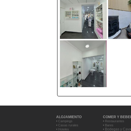
ALOJAMIENTO
COMER Y BEBE
•
•
Campings
Restaurantes
•
•
Casas rurales
Bares
•
• Bodegas y Cav
Hoteles