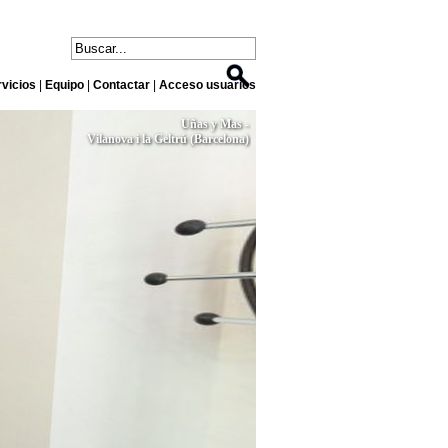
vicios
|
Equipo
|
Contactar
|
Acceso usuarios
Uñas y Mas -
Vilanova i la Geltrú (Barcelona)